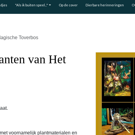
idjes
"Als ik buiten speel..."
Op de cover
Dierbare herinneringen
O
Magische Toverbos
anten van Het
aat.
.
 met voornamelijk plantmaterialen en